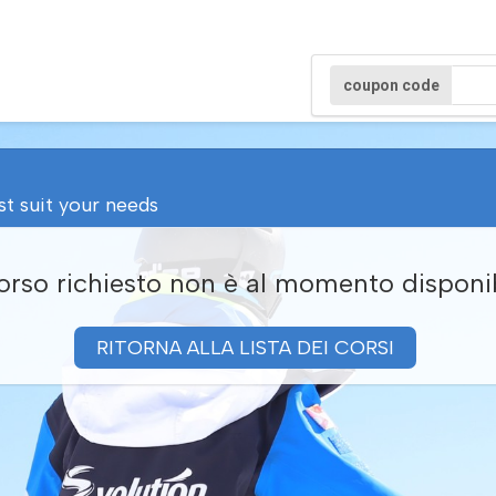
coupon code
st suit your needs
corso richiesto non è al momento disponi
RITORNA ALLA LISTA DEI CORSI