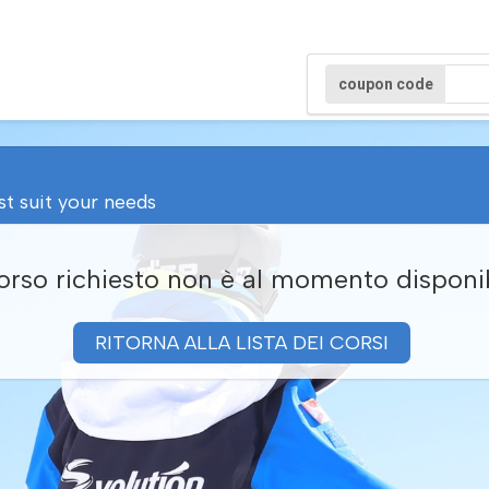
coupon code
st suit your needs
corso richiesto non è al momento disponi
RITORNA ALLA LISTA DEI CORSI